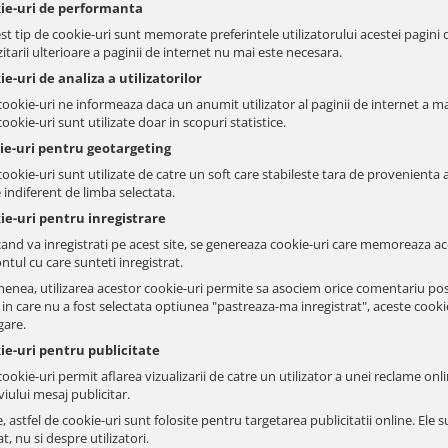
kie-uri de performanta
st tip de cookie-uri sunt memorate preferintele utilizatorului acestei pagini d
zitarii ulterioare a paginii de internet nu mai este necesara.
ie-uri de analiza a utilizatorilor
ookie-uri ne informeaza daca un anumit utilizator al paginii de internet a mai 
ookie-uri sunt utilizate doar in scopuri statistice.
kie-uri pentru geotargeting
ookie-uri sunt utilizate de catre un soft care stabileste tara de provenienta a 
 indiferent de limba selectata.
ie-uri pentru inregistrare
cand va inregistrati pe acest site, se genereaza cookie-uri care memoreaza ace
ntul cu care sunteti inregistrat.
enea, utilizarea acestor cookie-uri permite sa asociem orice comentariu post
l in care nu a fost selectata optiunea "pastreaza-ma inregistrat", aceste cook
gare.
ie-uri pentru publicitate
ookie-uri permit aflarea vizualizarii de catre un utilizator a unei reclame onli
iului mesaj publicitar.
, astfel de cookie-uri sunt folosite pentru targetarea publicitatii online. E
at, nu si despre utilizatori.