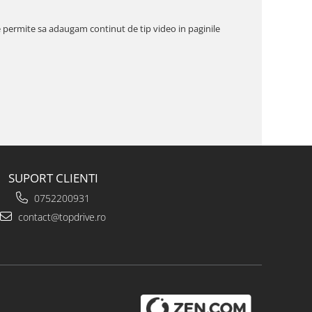
e permite sa adaugam continut de tip video in paginile
SUPORT CLIENTI
0752200931
contact@topdrive.ro