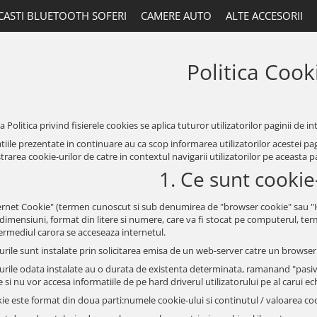
CASTI BLUETOOTH SOFERI
CAMERE AUTO
ALTE ACCESORII
Politica Cook
 Politica privind fisierele cookies se aplica tuturor utilizatorilor paginii de in
iile prezentate in continuare au ca scop informarea utilizatorilor acestei pagin
rarea cookie-urilor de catre in contextul navigarii utilizatorilor pe aceasta p
1. Ce sunt cookie
ernet Cookie" (termen cunoscut si sub denumirea de "browser cookie" sau "HTT
 dimensiuni, format din litere si numere, care va fi stocat pe computerul, ter
termediul carora se acceseaza internetul.
urile sunt instalate prin solicitarea emisa de un web-server catre un browser 
urile odata instalate au o durata de existenta determinata, ramanand "pasive
si nu vor accesa informatiile de pe hard driverul utilizatorului pe al carui e
ie este format din doua parti:numele cookie-ului si continutul / valoarea coo