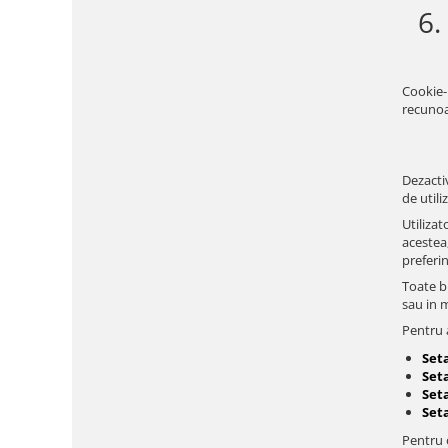
6.
Cookie-
recunoa
Dezactiv
de utili
Utilizat
acestea
preferi
Toate br
sau in 
Pentru a
Set
Seta
Set
Set
Pentru o