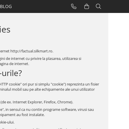
BLOG
ies
ternet http://factual.silkmart.ro.
i de internet cu privire la plasarea, utilizarea si
agina de internet.
-urile?
P cookie" ori pur si simplu "cookie") reprezinta un fisier
minalul mobil sau pe alte echipamente ale unui utilizator
(de ex. Internet Explorer, Firefox, Chrome).
", in sensul ca nu contin programe software, virusi sau
chipament au fost instalate.
kie-ului.