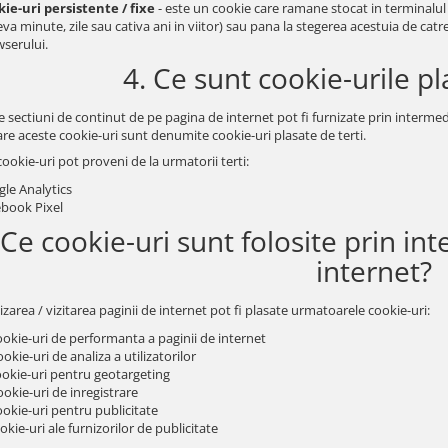
ie-uri persistente / fixe
- este un cookie care ramane stocat in terminalul
eva minute, zile sau cativa ani in viitor) sau pana la stegerea acestuia de catr
serului.
4. Ce sunt cookie-urile pl
sectiuni de continut de pe pagina de internet pot fi furnizate prin intermedi
are aceste cookie-uri sunt denumite cookie-uri plasate de terti.
ookie-uri pot proveni de la urmatorii terti:
le Analytics
book Pixel
 Ce cookie-uri sunt folosite prin in
internet?
lizarea / vizitarea paginii de internet pot fi plasate urmatoarele cookie-uri:
ookie-uri de performanta a paginii de internet
ookie-uri de analiza a utilizatorilor
ookie-uri pentru geotargeting
ookie-uri de inregistrare
ookie-uri pentru publicitate
ookie-uri ale furnizorilor de publicitate