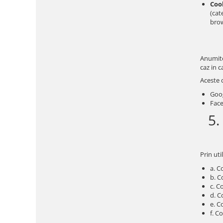
Cook
(cat
brow
Anumite 
caz in c
Aceste c
Goog
Face
5.
Prin uti
a. C
b. C
c. C
d. C
e. C
f. C