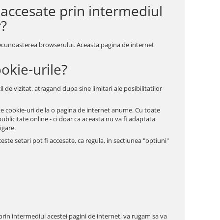
i accesate prin intermediul
r?
 recunoasterea browserului. Aceasta pagina de internet
ookie-urile?
 de vizitat, atragand dupa sine limitari ale posibilitatilor
tate cookie-uri de la o pagina de internet anume. Cu toate
blicitate online - ci doar ca aceasta nu va fi adaptata
igare.
te setari pot fi accesate, ca regula, in sectiunea "optiuni"
 prin intermediul acestei pagini de internet, va rugam sa va