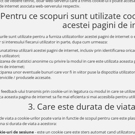
ct de vedere tehnic, doar web-serverul care a trimis cookie-ul il poate acces
de internet asociata web-serverului respectiv.
 Pentru ce scopuri sunt utilizate co
acestei pagini de i
rile sunt utilizate pentru a furniza utilizatorilor acestei pagini de internet 
 si interesului fiecarui utilizator in parte, dupa cum urmeaza:
natatirea utilizarii acestei pagini de internet, inclusiv prin identificarea oricaro
 utilizatori;
izarea de statistici anonime cu privire la modul in care este utilizata aceasta p
ni de internet;
ciparea unor eventuale bunuri care vor fi in viitor puse la dispozitia utilizator
erviciile / produsele accesate.
 feedback-ului transmis prin cookie-uri in legatura cu modul in care se utili
a aceasta pagina de internet sa fie mai eficienta si mai accesibila pentru utili
3. Care este durata de viata
e viata a cookie-urilor poate varia in functie de scopul pentru care este plas
na si durata de viata a acestora:
kie-uri de sesiune
- este un cookie care este sters automat cand utilizatorul