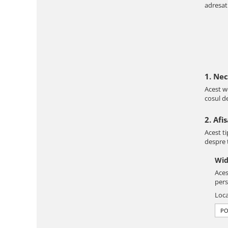
adresati
1. Ne
Acest we
cosul d
2. Afi
Acest ti
despre t
Wid
Aces
pers
Loca
PO