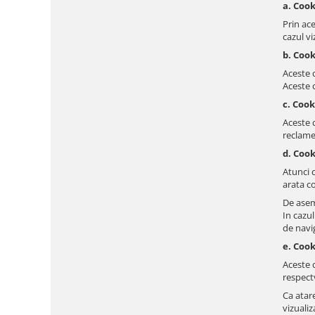
a. Coo
Prin ace
cazul vi
b. Cook
Aceste c
Aceste c
c. Coo
Aceste c
reclame
d. Cook
Atunci 
arata co
De asem
In cazu
de navi
e. Cook
Aceste c
respectv
Ca atare
vizualiz