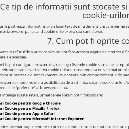
 Ce tip de informatii sunt stocate s
cookie-urilo
urile pastreaza informatii intr-un fisier text de mici dimensiuni care permit
ste browserul pana cand cookie-urile expira sau sunt sterse.
7. Cum pot fi oprite c
area si refuzul de a primi cookie-uri pot face aceasta pagina de internet dificil
zare ale acesteia.
orii isi pot configura browserul sa respinga fisierele cookie sau sa fie accep
, refuzarea sau dezactivarea cookie-urilor nu inseamna ca nu veti mai primi pu
ntelor si interesele dumneavoastra, evidentiate prin comportamentul de nav
owserele moderne ofera posibilitatea de a schimba setarile cookie-urilor. Aces
meniul de "preferinte" al browserului tau.
 intelege aceste setari, urmatoarele linkuri pot fi folositoare:
ari Cookie pentru Google Chrome
ri Cookie pentru Mozilla Firefox
ari Cookie pentru Apple Safari
ari Cookie pentru Microsoft Internet Explorer
rice intrebari suplimentare cu privire la modul in sunt utilizate cookie-urile