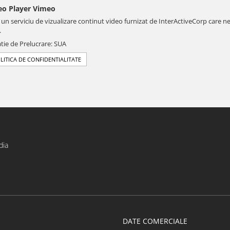
eo Player Vimeo
 un serviciu de vizualizare continut video furnizat de InterActiveCorp care n
.
tie de Prelucrare: SUA
LITICA DE CONFIDENTIALITATE
dia
DATE COMERCIALE