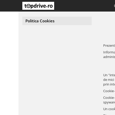
Politica Cookies
Prezenta
Informat
administ
Un "int
de mici
prin in
Cookie-
Cookie-
spyware 
Un cook