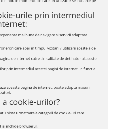
a din nou in momentul in care un utilizator se intoarce pe
okie-urile prin intermediul
nternet:
o experienta mai buna de navigare si servicii adaptate
r erori care apar in timpul vizitarii / utilizarii acesteia de
agina de internet catre , in calitate de detinator al acestei
ilor prin intermediul acestei pagini de internet, in functie
zeaza aceasta pagina de internet, poate adopta masuri
zatori.
 a cookie-urilor?
at. Exista urmatoarele categorii de cookie-uri care
 isi inchide browserul.