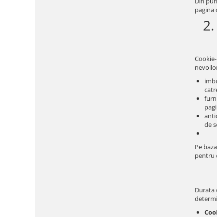
Din pun
pagina 
2.
Cookie-u
nevoilor
imbu
catre
furn
pagi
anti
de s
Pe baza
pentru c
Durata d
determi
Coo