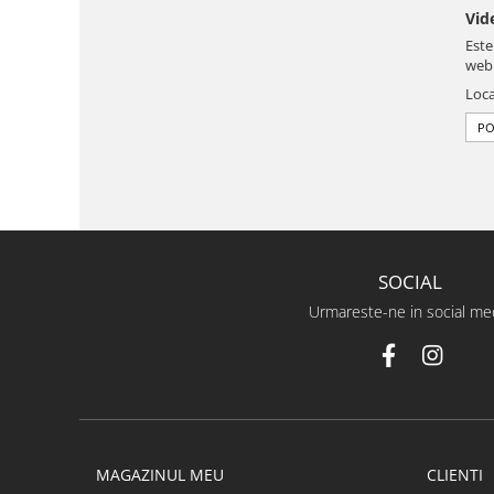
Vid
Este
web
Loca
PO
SOCIAL
Urmareste-ne in social me
MAGAZINUL MEU
CLIENTI