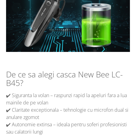
De ce sa alegi casca New Bee LC-
B45?
✔️ Siguranta la volan – raspunzi rapid la apeluri fara a lua
mainile de pe volan
✔️ Claritate exceptionala – tehnologie cu microfon dual si
anulare zgomot
✔️ Autonomie extinsa – ideala pentru soferi profesionisti
sau calatorii lungi