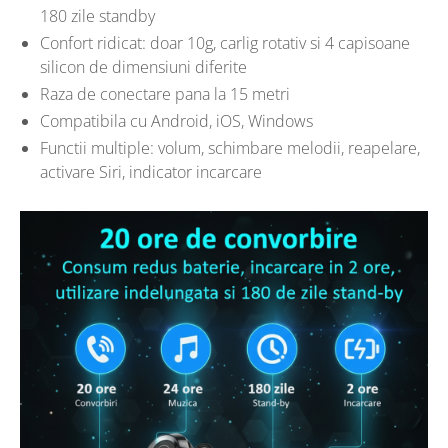
180 zile standby
Confort ridicat: doar 10g, carlig rotativ si 4 capisoane
silicon de dimensiuni diferite
Raza de conectare pana la 15 metri
Compatibila cu Android, iOS, Windows
Functii multiple: volum, schimbare melodii, reapelare,
activare Siri, indicator incarcare