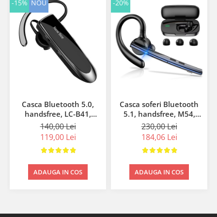
-15%
NOU
-20%
Casca Bluetooth 5.0,
Casca soferi Bluetooth
handsfree, LC-B41,
5.1, handsfree, M54,
neagra
neagra
140,00 Lei
230,00 Lei
119,00 Lei
184,06 Lei
ADAUGA IN COS
ADAUGA IN COS