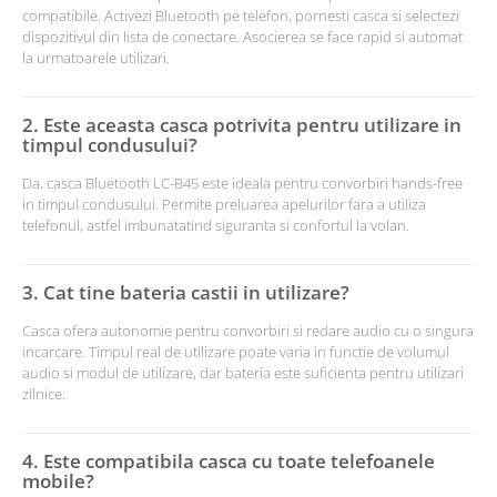
compatibile. Activezi Bluetooth pe telefon, pornesti casca si selectezi
dispozitivul din lista de conectare. Asocierea se face rapid si automat
la urmatoarele utilizari.
2. Este aceasta casca potrivita pentru utilizare in
timpul condusului?
Da, casca Bluetooth LC-B45 este ideala pentru convorbiri hands-free
in timpul condusului. Permite preluarea apelurilor fara a utiliza
telefonul, astfel imbunatatind siguranta si confortul la volan.
3. Cat tine bateria castii in utilizare?
Casca ofera autonomie pentru convorbiri si redare audio cu o singura
incarcare. Timpul real de utilizare poate varia in functie de volumul
audio si modul de utilizare, dar bateria este suficienta pentru utilizari
zilnice.
4. Este compatibila casca cu toate telefoanele
mobile?