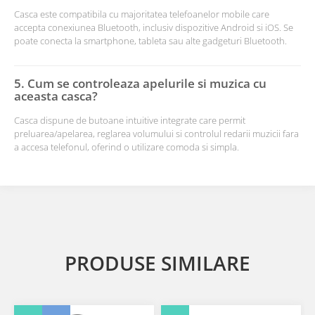
Casca este compatibila cu majoritatea telefoanelor mobile care
accepta conexiunea Bluetooth, inclusiv dispozitive Android si iOS. Se
poate conecta la smartphone, tableta sau alte gadgeturi Bluetooth.
5. Cum se controleaza apelurile si muzica cu
aceasta casca?
Casca dispune de butoane intuitive integrate care permit
preluarea/apelarea, reglarea volumului si controlul redarii muzicii fara
a accesa telefonul, oferind o utilizare comoda si simpla.
PRODUSE SIMILARE